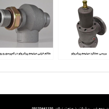
بررسی عملکرد مینیمم پرشر ولو
م غربی - شرکت رز صنعت نیکان 09120441150