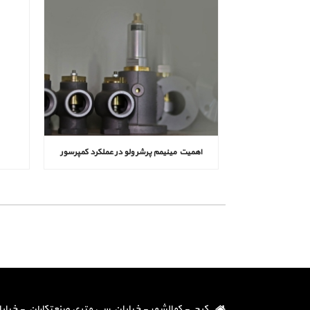
اهمیت مینیمم پرشر ولو در عملکرد کمپرسور
کرج - کمالشهر - خیابان سی متری صنعتکاران - خیابان دو