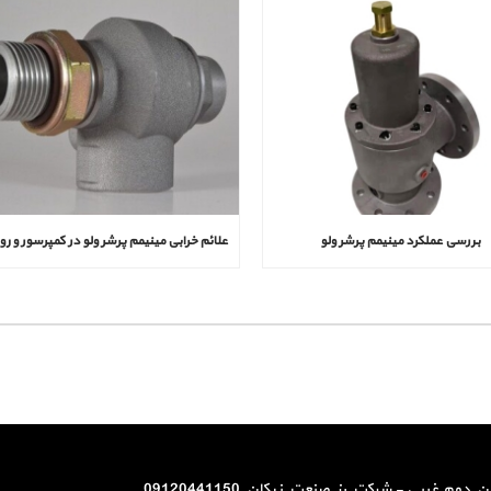
بررسی عملکرد مینیمم پرشر ولو
م غربی - شرکت رز صنعت نیکان 09120441150