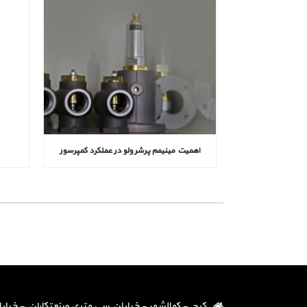
اهمیت مینیمم پرشر ولو در عملکرد کمپرسور
کرج - کمالشهر - خیابان سی متری صنعتکاران - خیابان دو