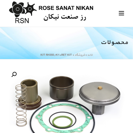
محصولات
خانه
»
فروشگاه
»
KIT RH350/K1+RET KIT
🔍