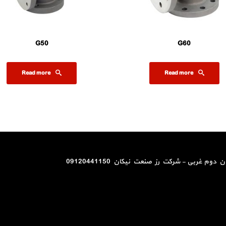
G50
G60
Read more
Read more
کرج - کمالشهر - خیابان سی متری صنعتکارا