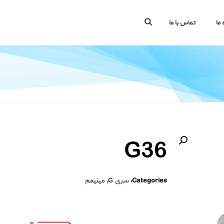
تماس با ما
درب
🔍
G36
مینیمم
,
سری G
Categories: