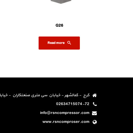
G26
Read more
ن - خیابان دوم غربی - شرکت رز صنعت نیکان 09120441150
02634715074-72
info@rsncompressor.com
www.rsncomproser.com