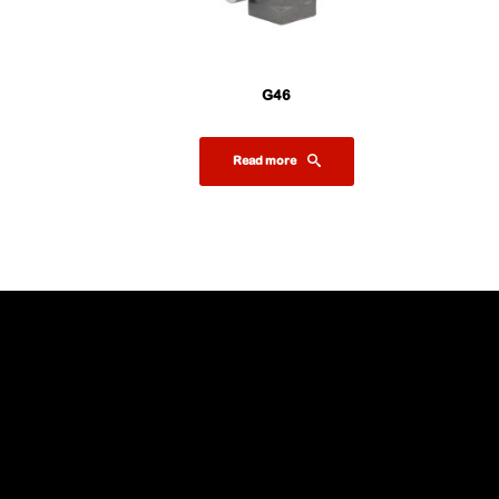
G46
Read more