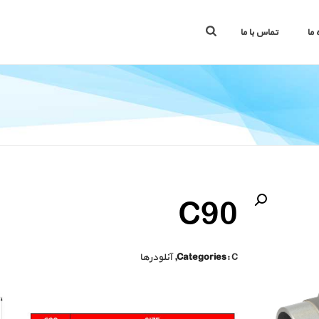
 ما
تماس با ما
🔍
C90
C
Categories:
,
آنلودرها