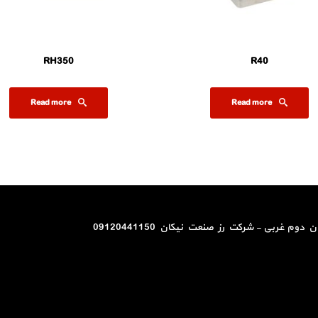
RH350
R40
Read more
Read more
م غربی - شرکت رز صنعت نیکان 09120441150