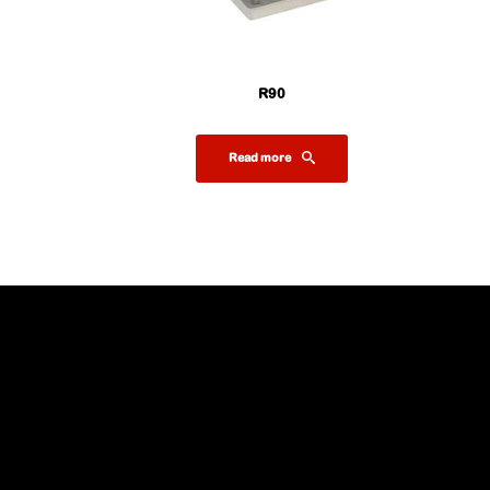
R90
Read more