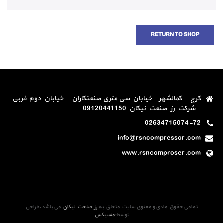
RETURN TO SHOP
کرج - کمالشهر - خیابان سی متری صنعتکاران - خیابان دوم غربی
- شرکت رز صنعت نیکان 09120441150
02634715074-72
info@rsncompressor.com
www.rsncomproser.com
تمامی حقوق مادی و معنوی سایت متعلق به
رز صنعت نیکان
می باشد.طراحی
توسط
:
منسیکس